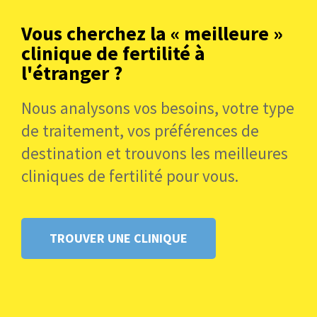
l’intégration constante des avancées scientifiques.
Cela permet d’appliquer rapidement de nouvelles
Vous cherchez la « meilleure »
techniques et améliorations dans l’analyse génétique,
clinique de fertilité à
toujours dans le but d’offrir aux patientes des options
l'étranger ?
de plus en plus précises et sûres.
Nous analysons vos besoins, votre type
de traitement, vos préférences de
destination et trouvons les meilleures
cliniques de fertilité pour vous.
TROUVER UNE CLINIQUE
Comme le souligne la
Dre Belén Lledó
,
Directrice d’IB Biotech et Coordinatrice