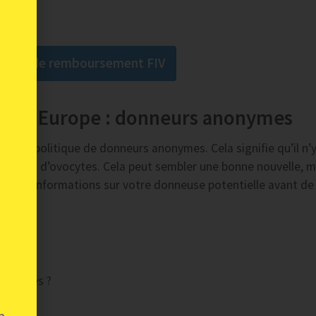
rantie de remboursement FIV
es en Europe : donneurs anonymes
s une politique de donneurs anonymes. Cela signifie qu’il n’y
ar don d’ovocytes. Cela peut sembler une bonne nouvelle, ma
 bonnes informations sur votre donneuse potentielle avant de
es ?
onneuses ?
r ?