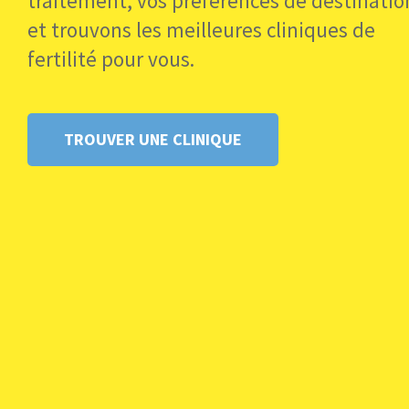
traitement, vos préférences de destinatio
Combien de donneuses sont rejetés lorsqu’ell
et trouvons les meilleures cliniques de
Quelles informations puis-je obtenir sur ma d
fertilité pour vous.
Quand puis-je obtenir ces informations ?
La donneuse a-t-elle des enfants ?
Que se passe-t-il si je souhaite donner un frè
La donneuse partage-t-elle ses ovules avec un
TROUVER UNE CLINIQUE
Il est essentiel d’en savoir le plus possible, en 
Conseils