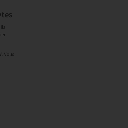
ytes
Ils
ier
V.
Vous