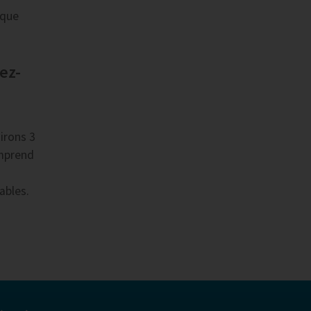
 que
ez-
irons 3
omprend
ables.