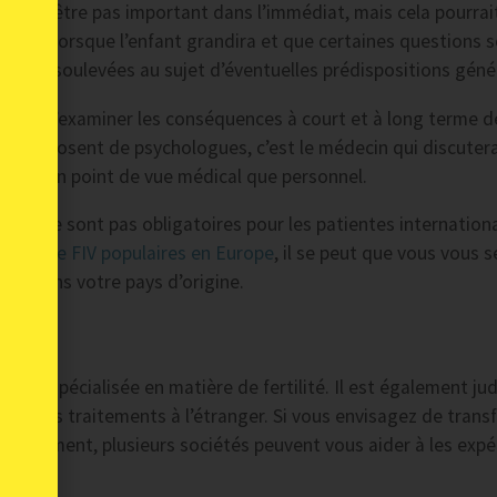
être pas important dans l’immédiat, mais cela pourrait
lorsque l’enfant grandira et que certaines questions 
soulevées au sujet d’éventuelles prédispositions géné
 afin d’examiner les conséquences à court et à long terme d
ope disposent de psychologues, c’est le médecin qui discuter
ntage un point de vue médical que personnel.
 ils ne sont pas obligatoires pour les patientes internationa
niques de FIV populaires en Europe
, il se peut que vous vous s
onnel dans votre pays d’origine.
rance spécialisée en matière de fertilité. Il est également jud
fférents traitements à l’étranger. Si vous envisagez de trans
traitement, plusieurs sociétés peuvent vous aider à les expé