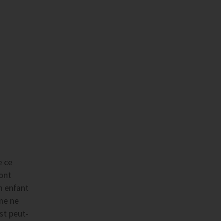
e ce
ont
n enfant
rme ne
est peut-