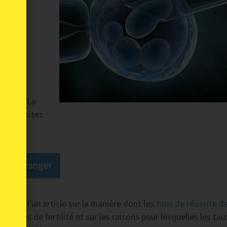
être
cision. La
ions visitez
 à l’étranger
cture d’un article sur la manière dont les
taux de réussite d
tionales de fertilité et sur les raisons pour lesquelles les tau