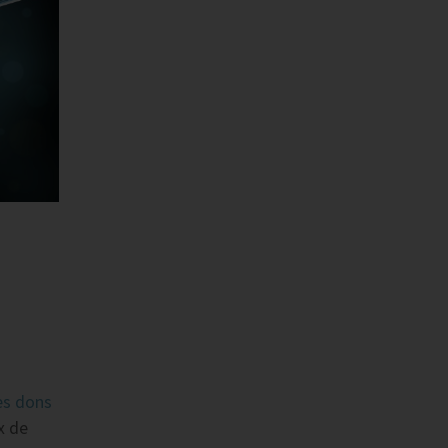
es dons
x de