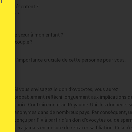
n
es se présentent ?
onneuse ?
re ou une sœur à mon enfant ?
 autre couple ?
raison de l’importance cruciale de cette personne pour vous.
Si vous envisagez le don d’ovocytes, vous aurez
probablement réfléchi longuement aux implications d
choix. Contrairement au Royaume-Uni, les donneurs s
anonymes dans de nombreux pays. Par conséquent, u
conçu par FIV à partir d’un don d’ovocytes ou de spe
sera jamais en mesure de retracer sa filiation. Cela n’