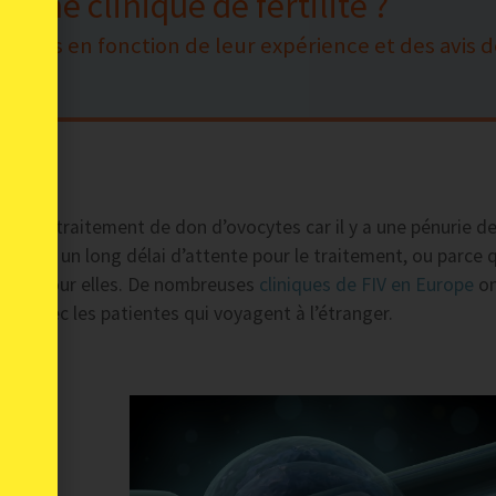
’une clinique de fertilité ?
nnées en fonction de leur expérience et des avis d
nger
ur un traitement de don d’ovocytes car il y a une pénurie d
raîne un long délai d’attente pour le traitement, ou parce 
tant pour elles. De nombreuses
cliniques de FIV en Europe
on
ier avec les patientes qui voyagent à l’étranger.