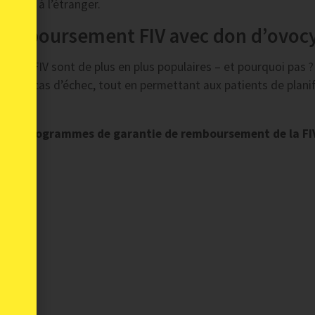
élevés à l’étranger.
remboursement FIV avec don d’ovoc
la FIV sont de plus en plus populaires – et pourquoi pas ? 
s) en cas d’échec, tout en permettant aux patients de planif
ment ?
llé des programmes de garantie de remboursement de la FI
tes :
ts ?