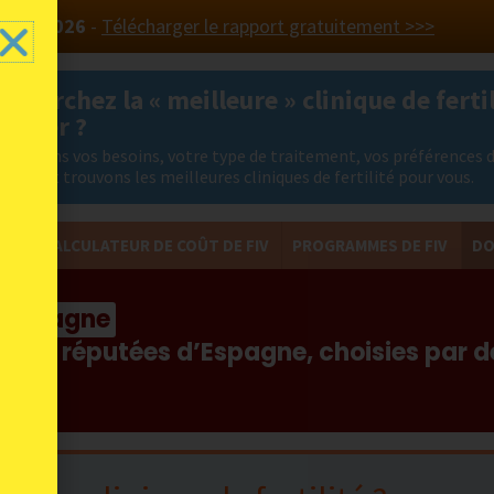
 PAYS 2026
-
Télécharger le rapport gratuitement >>>
 cherchez la « meilleure » clinique de fertil
ranger ?
nalysons vos besoins, votre type de traitement, vos préférences 
ation et trouvons les meilleures cliniques de fertilité pour vous.
FIV
CALCULATEUR DE COÛT DE FIV
PROGRAMMES DE FIV
DO
en Espagne
s plus réputées d’Espagne, choisies par 