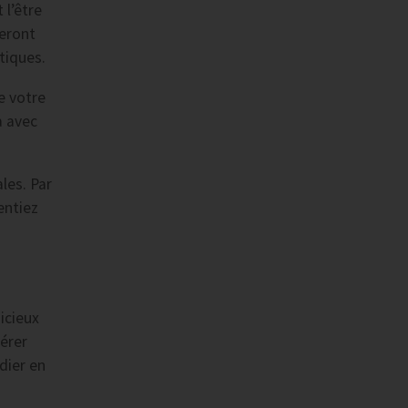
 l’être
seront
tiques.
e votre
a avec
les. Par
entiez
icieux
férer
dier en