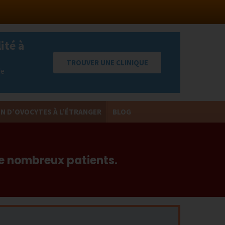
ité à
TROUVER UNE CLINIQUE
de
N D’OVOCYTES À L’ÉTRANGER
BLOG
Return
to
Content
de nombreux patients.