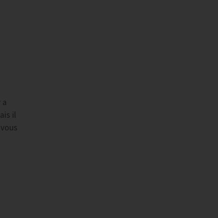
 a
is il
 vous