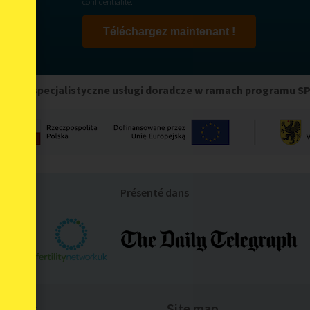
confidentialité
.
Téléchargez maintenant !
any na specjalistyczne usługi doradcze w ramach programu S
Présenté dans
onnées
Site map