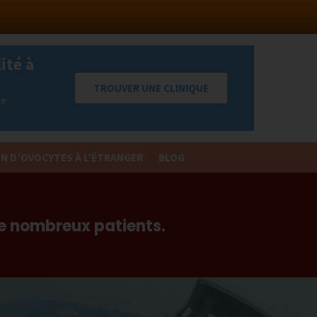
ité à
TROUVER UNE CLINIQUE
de
N D’OVOCYTES À L’ÉTRANGER
BLOG
Return
to
Content
de nombreux patients.