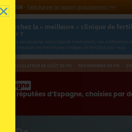
 PAYS 2026
-
Télécharger le rapport gratuitement >>>
 cherchez la « meilleure » clinique de fertil
ranger ?
nalysons vos besoins, votre type de traitement, vos préférences 
ation et trouvons les meilleures cliniques de fertilité pour vous.
FIV
CALCULATEUR DE COÛT DE FIV
PROGRAMMES DE FIV
DO
en Espagne
s plus réputées d’Espagne, choisies par 