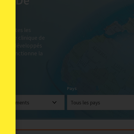
que De
nit toutes les
illeure clinique de
nt été développés
nt fonctionne la
nt
Pays