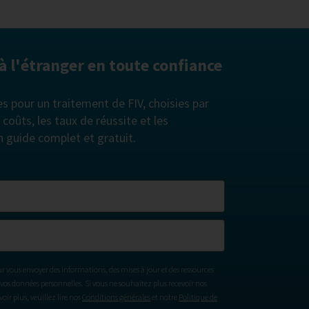
 à l'étranger en toute confiance
es pour un traitement de FIV, choisies par
oûts, les taux de réussite et les
n guide complet et gratuit.
ur vous envoyer des informations, des mises à jour et des ressources
vos données personnelles. Si vous ne souhaitez plus recevoir nos
ir plus, veuillez lire nos
Conditions générales
et notre
Politique de