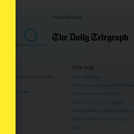
Présenté dans
onnées
Site map
Ltd.
,
18 Friary Street
,
Kilkenny
,
FIV à l’étranger
Trouver une clinique de fertilité 
ez votre clinique
Calculateur de coût de FIV
 de nous
Don d’ovocytes à l’étranger
Programmes de remboursement d
Boîte à Outils FIV à l’Étranger
Blog