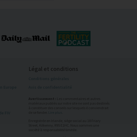
Légal et conditions
Conditions générales
en Europe
Avis de confidentialité
Avertissement :
Les commentaires et autres
matériaux publiés sur notre site ne sont pas destinés
à constituer des conseils sur lesquels il conviendrait
de se fonder.
Lire plus
.
e FIV
Enregistrée en Irlande, siège social au 18 Friary
Street, Kilkenny, R95 E1HC. Nous sommes une
société à responsabilité limitée.