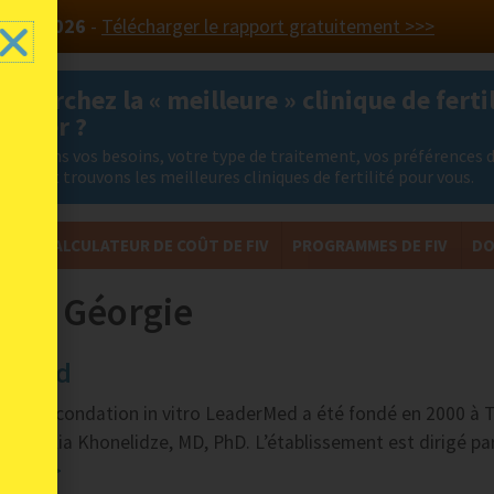
 PAYS 2026
-
Télécharger le rapport gratuitement >>>
 cherchez la « meilleure » clinique de fertil
ranger ?
nalysons vos besoins, votre type de traitement, vos préférences 
ation et trouvons les meilleures cliniques de fertilité pour vous.
FIV
CALCULATEUR DE COÛT DE FIV
PROGRAMMES DE FIV
DO
té en Géorgie
erMed
e de fécondation in vitro LeaderMed a été fondé en 2000 à Tb
re Natalia Khonelidze, MD, PhD. L’établissement est dirigé par.
r plus >