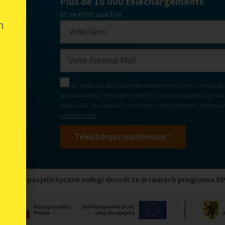
Plus de 10 000 téléchargements
et ce n’est pas fini
n
IVF Media Ltd. peut utiliser les coordonnées fournies ci-dessus po
personnalisées sur les traitements de FIV. Nous ne partagerons jamais 
mises à jour, vous pouvez vous désinscrire à tout moment. Pour en savo
confidentialité
.
Téléchargez maintenant !
any na specjalistyczne usługi doradcze w ramach programu S