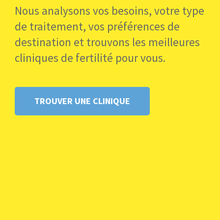
Nous analysons vos besoins, votre type
Prêt à trouver une clinique de fertilité au
de traitement, vos préférences de
Portugal ?
destination et trouvons les meilleures
cliniques de fertilité pour vous.
Lois sur la FIV au Portugal
TROUVER UNE CLINIQUE
Les traitements de procréation assistée et la