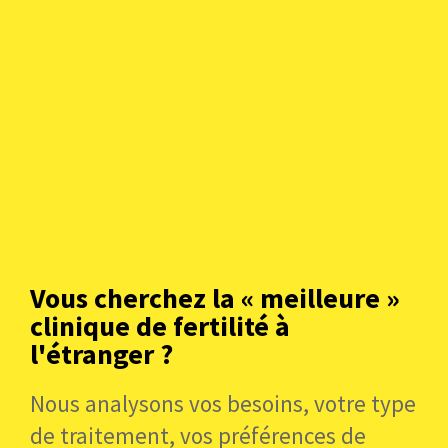
Vous cherchez la « meilleure »
clinique de fertilité à
l'étranger ?
La Bulgarie applique la directive européenne sur les
tissus et cellules qui réglemente la procréation
Nous analysons vos besoins, votre type
assistée dans toute l’Union européenne. Depuis 2007,
de traitement, vos préférences de
une législation définit le statut médical de la