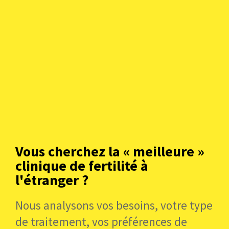
La salle de réveil de l’Instituto Bernabeu
Vous cherchez la « meilleure »
Les taux de réussite de l’Institut
clinique de fertilité à
Bernabeu
l'étranger ?
En 2024, le taux de grossesses cliniques par don
Nous analysons vos besoins, votre type
d’ovocytes était de 54,6 %. Pour la FIV avec ovocytes
de traitement, vos préférences de
propres, ce taux de réussite était de 40 % et se