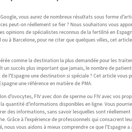
 Google, vous aurez de nombreux résultats sous forme d’arti
ces peut-on réellement se fier ? Nous souhaitons vous apport
 les opinions de spécialistes reconnus de la fertilité en Espag
 ou à Barcelone, pour ne citer que quelques villes, cet article
idérée comme la destination la plus demandée pour les trait
aît un succès plus important que jamais, le nombre de patient
de l’Espagne une destination si spéciale ? Cet article vous 
’Espagne une référence en matière de PMA.
 don d’ovocytes, FIV avec don de sperme ou FIV avec vos prop
 la quantité d’informations disponibles en ligne. Vous pourri
er des informations, sans savoir lesquelles sont réellement f
âche. Grâce à l’expérience de professionnels qui consacrent leu
é, nous vous aidons à mieux comprendre ce que l’Espagne a à 