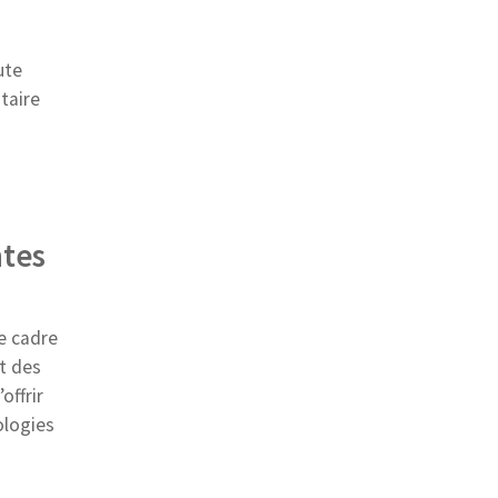
ute
taire
ntes
e cadre
t des
offrir
ologies