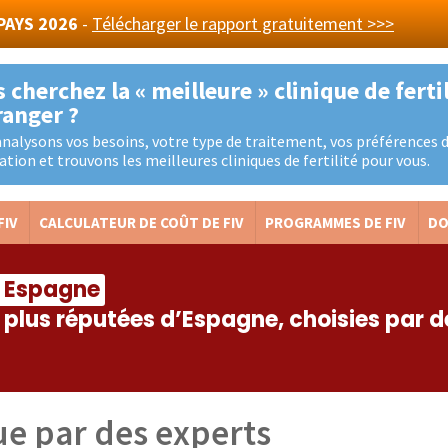
 PAYS 2026
-
Télécharger le rapport gratuitement >>>
 cherchez la « meilleure » clinique de fertil
ranger ?
nalysons vos besoins, votre type de traitement, vos préférences 
ation et trouvons les meilleures cliniques de fertilité pour vous.
FIV
CALCULATEUR DE COÛT DE FIV
PROGRAMMES DE FIV
DO
en Espagne
s plus réputées d’Espagne, choisies par 
e par des experts