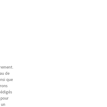
èrement.
eau de
insi que
érons
rédigés
 pour
 un