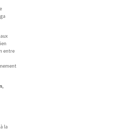
e
aga
naux
ien
n entre
agnement
in
,
à la