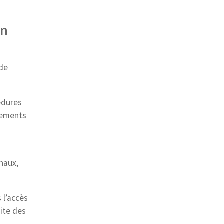
on
 de
édures
tements
s
naux,
 l’accès
site des