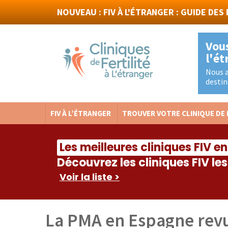
NOUVEAU : FIV À L'ÉTRANGER : GUIDE DES
Vous
l'ét
Navigation
Nous a
destin
FIV À L’ÉTRANGER
TROUVER VOTRE CLINIQUE DE 
Les meilleures cliniques FIV 
Découvrez les cliniques FIV le
Voir la liste >
La PMA en Espagne revu