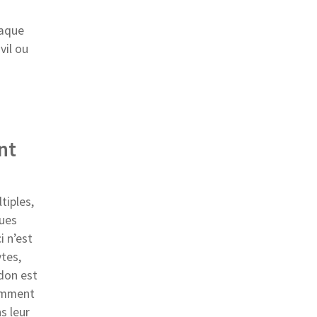
haque
vil ou
nt
tiples,
ques
i n’est
tes,
 don est
tamment
s leur