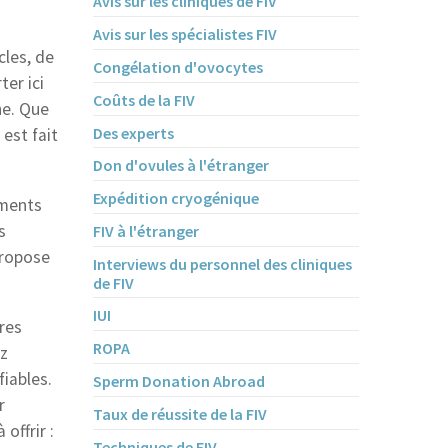
Avis sur les cliniques de FIV
Avis sur les spécialistes FIV
cles, de
Congélation d'ovocytes
er ici
Coûts de la FIV
ne. Que
Des experts
 est fait
Don d'ovules à l'étranger
Expédition cryogénique
ements
s
FIV à l'étranger
propose
Interviews du personnel des cliniques
de FIV
IUI
res
ROPA
ez
iables.
Sperm Donation Abroad
r
Taux de réussite de la FIV
offrir :
Techniques de FIV