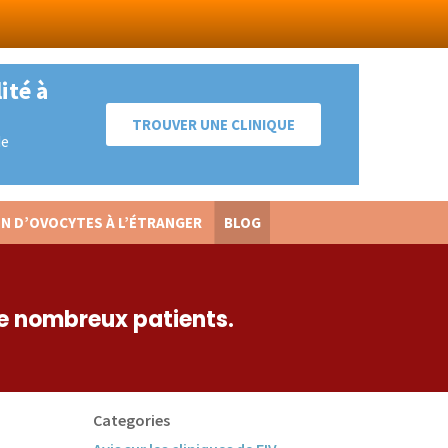
ité à
TROUVER UNE CLINIQUE
de
N D’OVOCYTES À L’ÉTRANGER
BLOG
Return
to
Content
de nombreux patients.
Categories