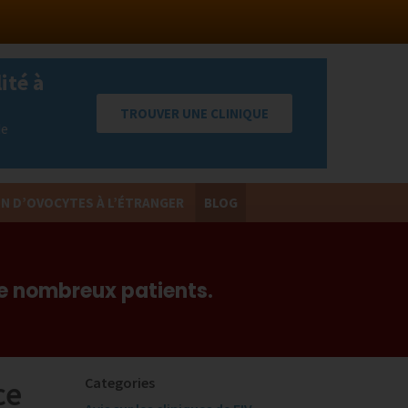
ité à
TROUVER UNE CLINIQUE
de
N D’OVOCYTES À L’ÉTRANGER
BLOG
Return
to
Content
de nombreux patients.
ce
Categories