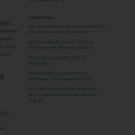
Latest news
ible,
Don d’embryons : qu’est-ce que c’est,
’absence
où aller et combien ça coûte ?
 qu’aux
La FIV à plus de 50 ans – la FIV à
e et un
l’étranger est-elle une option ?
in et
Étude de cas patient | FIV à
Reproclinic
Meilleurs pays pour une FIV à
ts
l’étranger : le comparatif 2026
Coût de la PMA en France en 2026 :
prix, remboursement et reste à
charge
al du
ux,