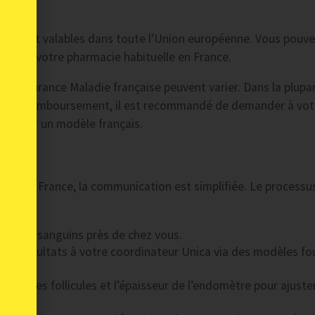
inic sont valables dans toute l’Union européenne. Vous pouve
t dans votre pharmacie habituelle en France.
l’Assurance Maladie française peuvent varier. Dans la plupa
btenir un remboursement, il est recommandé de demander à vot
nce sur un modèle français.
nce
res en France, la communication est simplifiée. Le processu
et tests sanguins près de chez vous.
les résultats à votre coordinateur Unica via des modèles fo
nce des follicules et l’épaisseur de l’endomètre pour ajuste