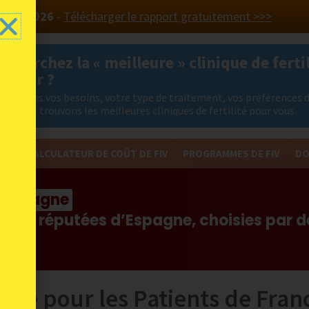
 PAYS 2026
-
Télécharger le rapport gratuitement >>>
 cherchez la « meilleure » clinique de fertil
ranger ?
nalysons vos besoins, votre type de traitement, vos préférences 
ation et trouvons les meilleures cliniques de fertilité pour vous.
FIV
CALCULATEUR DE COÛT DE FIV
PROGRAMMES DE FIV
DO
en Espagne
s plus réputées d’Espagne, choisies par 
que pour les Patients de Fran