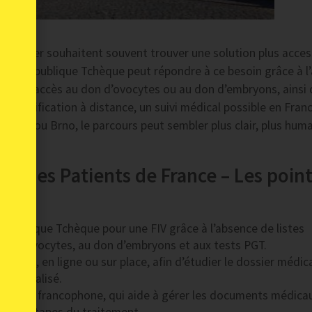
l’étranger souhaitent souvent trouver une solution plus access
IV en République Tchèque peut répondre à ce besoin grâce à l
ples, à l’accès au don d’ovocytes ou au don d’embryons, ainsi
planification à distance, un suivi médical possible en Franc
ague ou Brno, le parcours peut sembler plus clair, plus huma
ur les Patients de France – Les poin
République Tchèque pour une FIV grâce à l’absence de listes
u don d’ovocytes, au don d’embryons et aux tests PGT.
uite, en ligne ou sur place, afin d’étudier le dossier médic
personnalisé.
nateur francophone, qui aide à gérer les documents médica