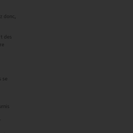
z donc,
rt des
re
s se
urnis
r