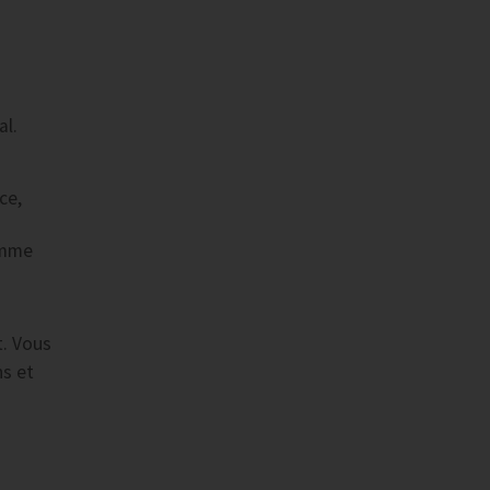
al.
ce,
amme
t. Vous
ns et