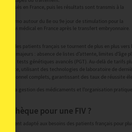
rentes étapes du traitement.
 réalisés en France, puis les résultats sont transmis à la
e ou Brno autour du 8e ou 9e jour de stimulation pour la
 le suivi médical en France après le transfert embryonnaire.
anger, les patients français se tournent de plus en plus vers 
atouts majeurs : absence de listes d’attente, limites d’âge p
ours aux tests génétiques avancés (PGT). Au-delà de tarifs pl
e pointe, utilisant des technologies de laboratoire de derni
nceptionnel complets, garantissant des taux de réussite él
paratifs, la gestion des médicaments et l’organisation pratiqu
ue Tchèque pour une FIV ?
lièrement adapté aux besoins des patients français pour plu