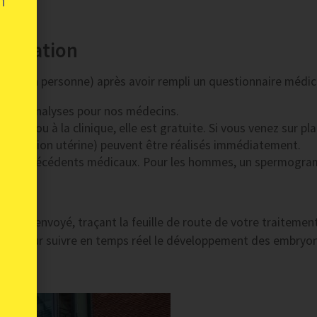
n
ification
e ou en personne) après avoir rempli un questionnaire médic
se vos analyses pour nos médecins.
istance ou à la clinique, elle est gratuite. Si vous venez sur pla
valuation utérine) peuvent être réalisés immédiatement.
hie et antécédents médicaux. Pour les hommes, un spermogr
us est envoyé, traçant la feuille de route de votre traitemen
risé pour suivre en temps réel le développement des embryo