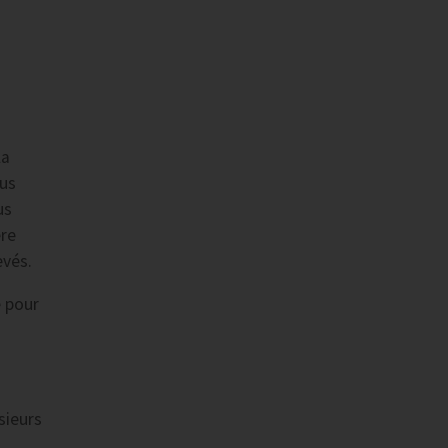
la
lus
us
ère
evés.
e pour
sieurs