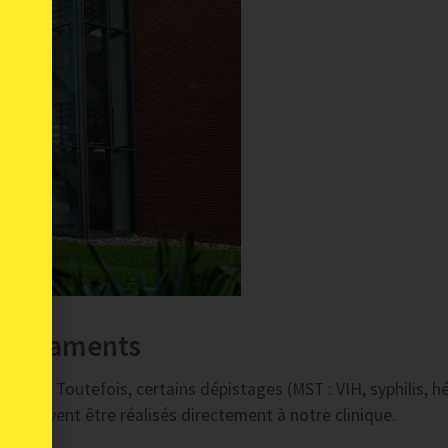
médicaments
rance. Toutefois, certains dépistages (MST : VIH, syphilis, h
ion doivent être réalisés directement à notre clinique.