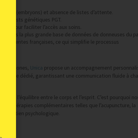
ble don (embryons) et absence de listes d’attente.
e des tests génétiques PGT.
gées pour faciliter l’accès aux soins.
ossédons la plus grande base de données de donneuses du pa
 patientes françaises, ce qui simplifie le processus
francophones,
Unica
propose un accompagnement personnali
ncophone dédié, garantissant une communication fluide à ch
e par l’équilibre entre le corps et l’esprit. C’est pourquoi n
 des thérapies complémentaires telles que l’acupuncture, la
t le soutien psychologique.