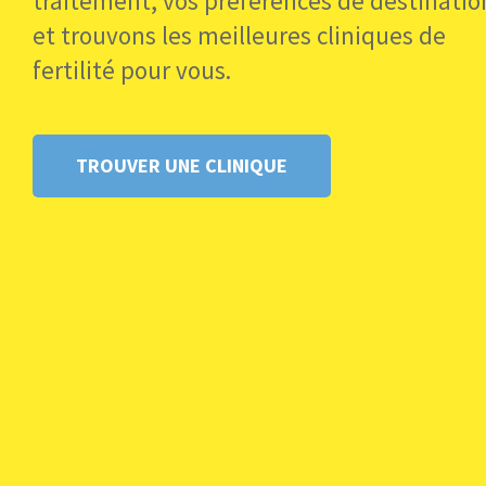
traitement, vos préférences de destinatio
et trouvons les meilleures cliniques de
fertilité pour vous.
Première consultation et plan
Le parcours débute par une consultation (en lign
TROUVER UNE CLINIQUE
Dossier médical : Votre coordinateur centrali
Consultation initiale : Qu’elle soit réalisée à d
des examens complémentaires (échographie, é
Examens requis : Profil hormonal, échograp
de moins d’un an est nécessaire.
Après ce premier échange, un rapport détaillé vo
aurez également accès à un portail patient sécu
vos résultats médicaux.