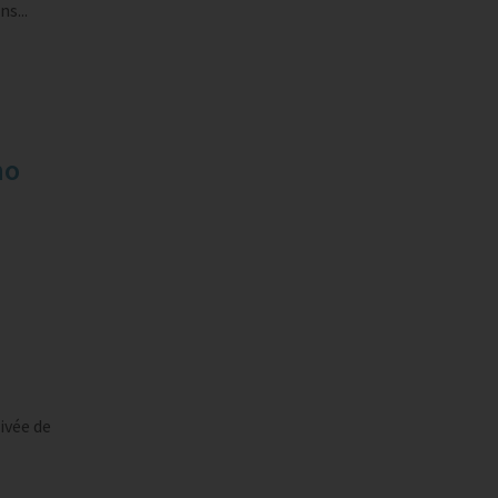
s...
no
ivée de