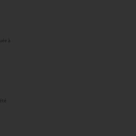
tuée à
 été