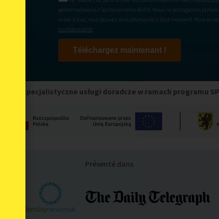
personnalisées sur les traitements de FIV. Nous ne partagerons jamais 
mises à jour, vous pouvez vous désinscrire à tout moment. Pour en savo
confidentialité
.
Téléchargez maintenant !
any na specjalistyczne usługi doradcze w ramach programu S
Présenté dans