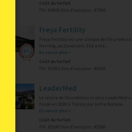
Coût du forfait
FIV : €4500
Don d'ovocytes : €7000
Freya Fertility
Freya Fertility est une clinique de FIV privée si
Herning, au Danemark. Elle a été...
En savoir plus >
Coût du forfait
FIV : €3392
Don d'ovocytes : €6920
LeaderMed
Le centre de fécondation in vitro LeaderMed a
fondé en 2000 à Tbilissi par la Pre Natalia...
En savoir plus >
Coût du forfait
FIV : €5580
Don d'ovocytes : €5580