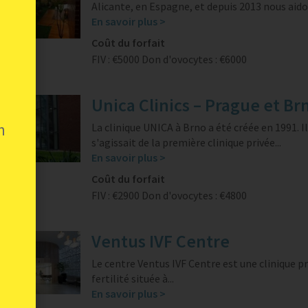
Alicante, en Espagne, et depuis 2013 nous aidon
En savoir plus >
Coût du forfait
FIV : €5000
Don d'ovocytes : €6000
Unica Clinics – Prague et Br
n
La clinique UNICA à Brno a été créée en 1991. Il
s'agissait de la première clinique privée...
En savoir plus >
Coût du forfait
FIV : €2900
Don d'ovocytes : €4800
Ventus IVF Centre
Le centre Ventus IVF Centre est une clinique pr
fertilité située à...
En savoir plus >