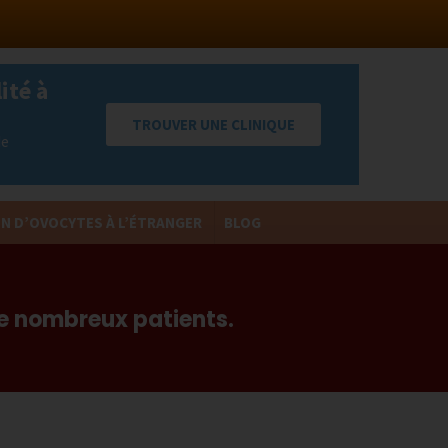
ité à
TROUVER UNE CLINIQUE
de
N D’OVOCYTES À L’ÉTRANGER
BLOG
Return
to
Content
de nombreux patients.