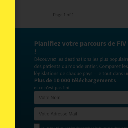
Page 1 of 1
Planifiez votre parcours de FIV
!
Découvrez les destinations les plus populair
des patients du monde entier. Comparez les c
législations de chaque pays – le tout dans u
Plus de 10 000 téléchargements
et ce n’est pas fini
IVF Media Ltd. peut utiliser les coordonnées fournies ci-dessus po