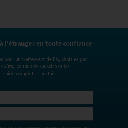
 à l'étranger en toute confiance
es pour un traitement de FIV, choisies par
oûts, les taux de réussite et les
n guide complet et gratuit.
ur vous envoyer des informations, des mises à jour et des ressources