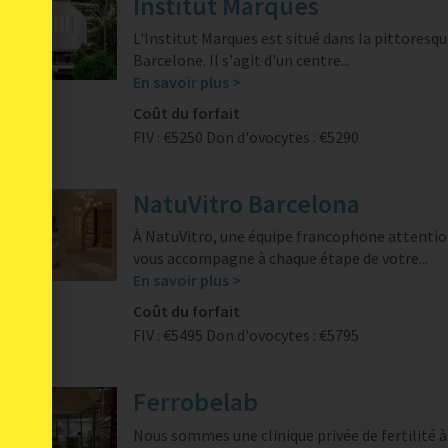
Institut Marquès
L'Institut Marques est situé dans la pittoresque
Barcelone. Il s'agit d'un centre...
En savoir plus >
Coût du forfait
FIV : €5250
Don d'ovocytes : €5290
NatuVitro Barcelona
À NatuVitro, une équipe francophone attenti
vous accompagne à chaque étape de votre...
En savoir plus >
Coût du forfait
FIV : €5495
Don d'ovocytes : €5795
Ferrobelab
Nous sommes une clinique privée de fertilité à