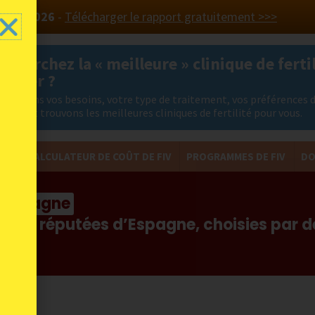
 PAYS 2026
-
Télécharger le rapport gratuitement >>>
 cherchez la « meilleure » clinique de fertil
ranger ?
nalysons vos besoins, votre type de traitement, vos préférences 
ation et trouvons les meilleures cliniques de fertilité pour vous.
FIV
CALCULATEUR DE COÛT DE FIV
PROGRAMMES DE FIV
DO
en Espagne
s plus réputées d’Espagne, choisies par 